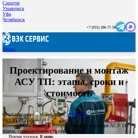
Саратов
Ульяновск
Уфа
Челябинск
+7 (931) 106-77-50
Меню
Проектирование и монтаж
АСУ ТП: этапы, сроки и
стоимость
Опубликовано
VekServis
Вкл 19.09.2025
Комментарии
к записи Проектирование и монтаж АСУ ТП:
этапы, сроки и стоимость
отключены
Время чтения:
8
мин.