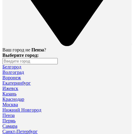
Ваш город не
Пенза
?
Выберите город:
Белгород
Волгоград
Воронеж
Екатеринбург
Ижевск
Казань
Краснодар
Москва
Нижний Новгород
Пенза
Пермь
Самара
Санкт-Петербург