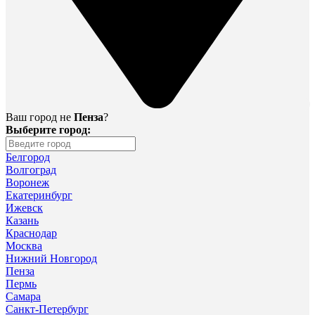
Ваш город не
Пенза
?
Выберите город:
Белгород
Волгоград
Воронеж
Екатеринбург
Ижевск
Казань
Краснодар
Москва
Нижний Новгород
Пенза
Пермь
Самара
Санкт-Петербург